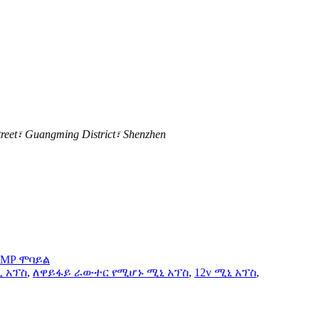
t፣ Guangming District፣ Shenzhen
MP ሞባይል
 አፕስ
,
ለዋይፋይ ራውተር የሚሆኑ ሚኒ አፕስ
,
12v ሚኒ አፕስ
,