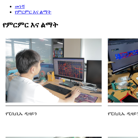
መነሻ
የምርምር እና ልማት
የምርምር እና ልማት
የፒሲቢኤ ዲዛይን
የፒሲቢኤ ዲዛይ