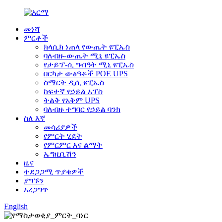
መነሻ
ምርቶች
ክላሲክ ነጠላ የውጤት ዩፒኤስ
ባለብዙ-ውጤት ሚኒ ዩፒኤስ
የታይፕ-ሲ ግብዓት ሚኒ ዩፒኤስ
በርካታ ውፅዓቶች POE UPS
ስማርት ዲሲ ዩፒኤስ
ከፍተኛ የኃይል አፕስ
ትልቅ የአቅም UPS
ባለብዙ ተግባር የኃይል ባንክ
ስለ እኛ
መሳሪያዎች
የምርት ሂደት
የምርምር እና ልማት
ኤግዚቢሽን
ዜና
ተደጋጋሚ ጥያቄዎች
ያግኙን
አረጋግጥ
English