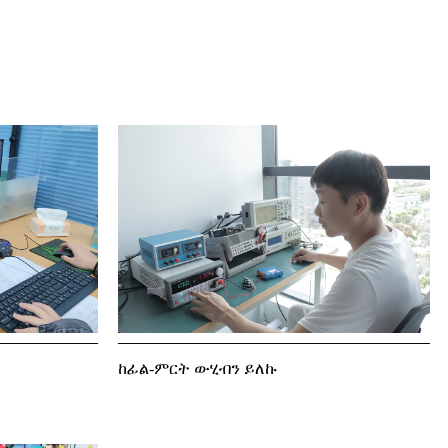
ከፊል-ምርት ውሂብን ይለኩ