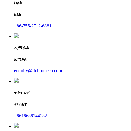
ስልክ
ስልክ
+86-755-2712-6881
ኢሜይል
ኢሜይል
enquiry@richroctech.com
ዋትስአፕ
ዋትስአፕ
+8618688744282