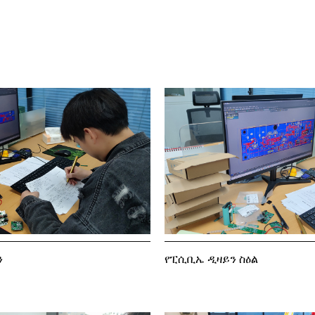
ን
የፒሲቢኤ ዲዛይን ስዕል