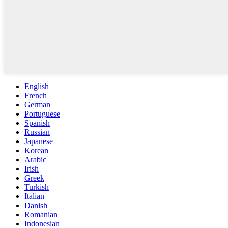
English
French
German
Portuguese
Spanish
Russian
Japanese
Korean
Arabic
Irish
Greek
Turkish
Italian
Danish
Romanian
Indonesian