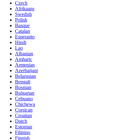
Czech
Afrikaans
Swedish
Polish
Basque
Catalan
Esperanto
Hindi
Lao
Albanian
Amharic
Armenian
Azerbaijani
Belarusian
Bengali
Bosnian
Bulgarian
Cebuano
Chichewa
Corsican
Croatian
Dutch
Estonian
Filipino
Finnish