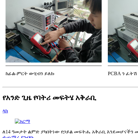
ከፊል-ምርት ውሂብን ይለኩ
PCBA ን ፈትሽ
የአንድ ጊዜ የባትሪ መፍትሄ አቅራቢ
ላክ
ለ14 ዓመታት ልምድ ያካበትነው የኃይል መፍትሔ አቅራቢ እንደመሆናችን መጠን
ተጨማሪ ያንብቡ