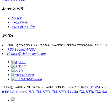
ፈጣን አገናኝ
ስለ እኛ
መሳሪያዎች
የፋብሪካ ጉብኝት
ያግኙን
1001 ጂንግቲንግ ህንፃ፣ ሁአክሲያ መንገድ፣ ዶንግዙ ማህበረሰብ፣ Xinhu Stree
+86 18688744282
richroc@richroctech.com
© የቅጂ መብት - 2010-2026፡ መብቱ በህግ የተጠበቀ ነው።
የጣቢያ ካርታ
-
A
ለዋይፋይ ራውተር ዲሲ ሚኒ አፕስ
,
ሚኒ አፕስ
,
12v 2a ሚኒ አፕስ
,
ሚኒ ዲሲ