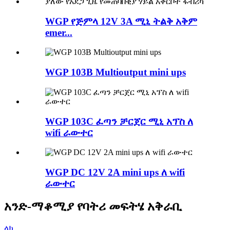
WGP የጅምላ 12V 3A ሚኒ ትልቅ አቅም
emer...
WGP 103B Multioutput mini ups
WGP 103C ፈጣን ቻርጀር ሚኒ አፕስ ለ
wifi ራውተር
WGP DC 12V 2A mini ups ለ wifi
ራውተር
አንድ-ማቆሚያ የባትሪ መፍትሄ አቅራቢ
ላክ