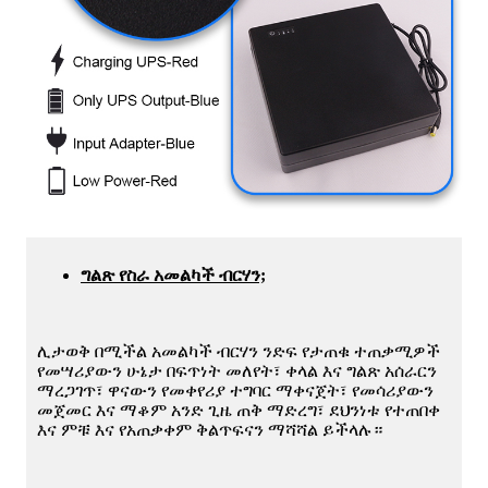
ግልጽ የስራ አመልካች ብርሃን;
ሊታወቅ በሚችል አመልካች ብርሃን ንድፍ የታጠቁ ተጠቃሚዎች
የመሣሪያውን ሁኔታ በፍጥነት መለየት፣ ቀላል እና ግልጽ አሰራርን
ማረጋገጥ፣ ዋናውን የመቀየሪያ ተግባር ማቀናጀት፣ የመሳሪያውን
መጀመር እና ማቆም አንድ ጊዜ ጠቅ ማድረግ፣ ደህንነቱ የተጠበቀ
እና ምቹ እና የአጠቃቀም ቅልጥፍናን ማሻሻል ይችላሉ።