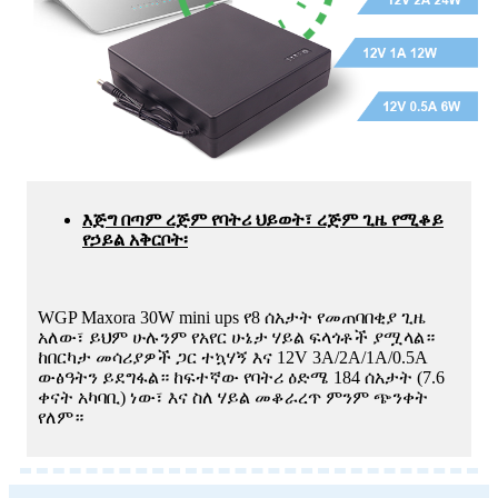
እጅግ በጣም ረጅም የባትሪ ህይወት፣ ረጅም ጊዜ የሚቆይ
የኃይል አቅርቦት፡
WGP Maxora 30W mini ups የ8 ሰአታት የመጠባበቂያ ጊዜ
አለው፣ ይህም ሁሉንም የአየር ሁኔታ ሃይል ፍላጎቶች ያሟላል።
ከበርካታ መሳሪያዎች ጋር ተኳሃኝ እና 12V 3A/2A/1A/0.5A
ውፅዓትን ይደግፋል። ከፍተኛው የባትሪ ዕድሜ 184 ሰአታት (7.6
ቀናት አካባቢ) ነው፣ እና ስለ ሃይል መቆራረጥ ምንም ጭንቀት
የለም።