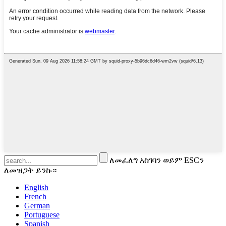
ለመፈለግ አስገባን ወይም ESCን
ለመዝጋት ይንኩ።
English
French
German
Portuguese
Spanish