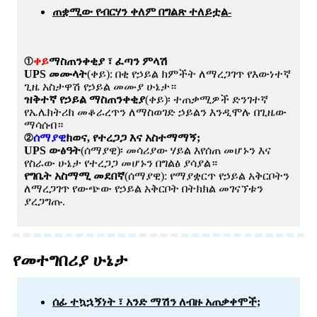
ጠቋሚው የብርሃን ቀለም በግልጽ ተለይቷል-
①
ቀይ
ማስጠንቀቂያ ፣ ፈጣን ምላሽ
UPS መሙላት
(ቀይ): በቂ የኃይል ክምችት ለማረጋገጥ የእውነተኛ
ጊዜ አስታዋሽ የኃይል መሙያ ሁኔታ።
ዝቅተኛ የኃይል ማስጠንቀቂያ
(ቀይ)፡ ተጠቃሚዎች ድንገተኛ
የኤሌክትሪክ መቆራረጥን ለማስወገድ ኃይልን እንዲሞሉ በጊዜው
ማሳሰብ።
②
ሰማያዊ
ክወና, የተረጋጋ እና አስተማማኝ;
UPS ውፅዓት
(ሰማያዊ)፡ መሳሪያው ሃይል እየሰጠ መሆኑን እና
የስራው ሁኔታ የተረጋጋ መሆኑን በግልፅ ያሳያል።
የግቤት አስማሚ መደበኛ
(ሰማያዊ): የማያቋርጥ የኃይል አቅርቦትን
ለማረጋገጥ የውጭው የኃይል አቅርቦት በትክክል መገናኘቱን
ያረጋግጡ.
የመተግበሪያ ሁኔታ
ሰፊ ተኳኋኝነት ፣ አንድ ማሽን ለብዙ አጠቃቀሞች;