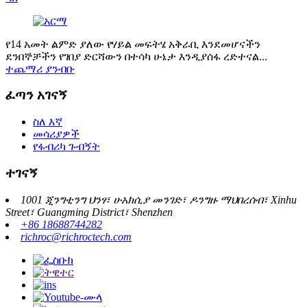
የ14 አመት ልምድ ያለው የሃይል መፍትሄ አቅራቢ እንደመሆናችን
ደንበኞቻችን የገበያ ድርሻውን በተሳካ ሁኔታ እንዲያሰፋ ረድተናል...
ተጨማሪ ያንብቡ
ፈጣን አገናኝ
ስለ እኛ
መሳሪያዎች
የፋብሪካ ጉብኝት
ተገናኝ
1001 ጂንግቲንግ ህንፃ፣ ሁአክሲያ መንገድ፣ ዶንግዙ ማህበረሰብ፣ Xinhu
Street፣ Guangming District፣ Shenzhen
+86 18688744282
richroc@richroctech.com