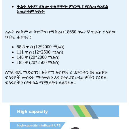
ትልቅ አቅም ያለው ተለዋዋጭ ምርጫ ፣ የበለጠ የኃይል
አጠቃቀም ነፃነት
አራት የአቅም ውቅሮችን በማቅረብ 18650 ከፍተኛ ጥራት ያላቸው
የባትሪ ሕዋሳት:
88.8 ዋ ሰ (12*2000 ሚአሰ)
111 ዋ ሰ (12*2500 ሚአሰ)
148 ዋ (20*2000 ሚአሰ)
185 ዋ (20*2500 ሚአሰ)
ለግል ብጁ ማድረግን፣ አቅምን እና የባትሪ ህይወትን በተጨባጭ
ፍላጎቶች መሰረት ማዛመድን እና የተለያዩ ሁኔታዎችን የኃይል
ፍላጎቶችን በትክክል ማሟላትን ይደግፋል።