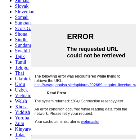
Sinhala
Slovak
Slovenian
Somali
Samoan
Scots Gaelic
Shona
Sindhi
Sundanese
Swahili
Tajik
Tamil
Telugu
Thai
Ukrainian
Urdu
Uzbek
Vietnamese
Welsh
Xhosa
Yiddish
Yoruba
Zulu
Kinyarwanda
Tatar