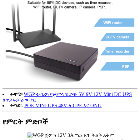
ቀዳሚ፡
WGP ፋብሪካ የጅምላ ሽያጭ 5V 9V 12V Mini DC UPS
ለዋይፋይ ራውተር
ቀጣይ፡-
POE MINI UPS 48V ለ CPE እና ONU
የምርት ምድቦች