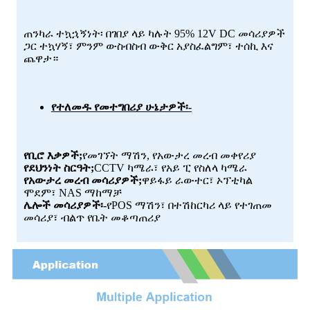
ጠንካራ ተኳኋኝነት፡ በገበያ ላይ ካሉት 95% 12V DC መሳሪያዎች
ጋር ተኳሃኝ፣ ምንም ውስብስብ ውቅር አያስፈልግም፣ ተሰኪ እና
ጨዋታ።
የተለመዱ የመተግበሪያ ሁኔታዎች፡-
የቢሮ እቃዎች;
የመገኘት ማሽን, የአውታረ መረብ መቀየሪያ
የደህንነት ስርዓት;
CCTV ካሜራ፣ የአይ ፒ የስለላ ካሜራ
የአውታረ መረብ መሳሪያዎች;
ዋይፋይ ራውተር፣ ኦፕቲካል
ሞደም፣ NAS ማከማቻ
ሌሎች መሳሪያዎች፡-
የPOS ማሽን፣ በተሽከርካሪ ላይ የተገጠመ
መሳሪያ፣ ብልጥ የቤት መቆጣጠሪያ