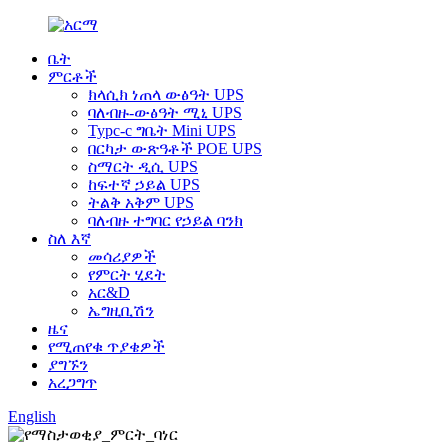
ቤት
ምርቶች
ክላሲክ ነጠላ ውፅዓት UPS
ባለብዙ-ውፅዓት ሚኒ UPS
Typc-c ግቤት Mini UPS
በርካታ ውጽዓቶች POE UPS
ስማርት ዲሲ UPS
ከፍተኛ ኃይል UPS
ትልቅ አቅም UPS
ባለብዙ ተግባር የኃይል ባንክ
ስለ እኛ
መሳሪያዎች
የምርት ሂደት
አር&D
ኤግዚቢሽን
ዜና
የሚጠየቁ ጥያቄዎች
ያግኙን
አረጋግጥ
English