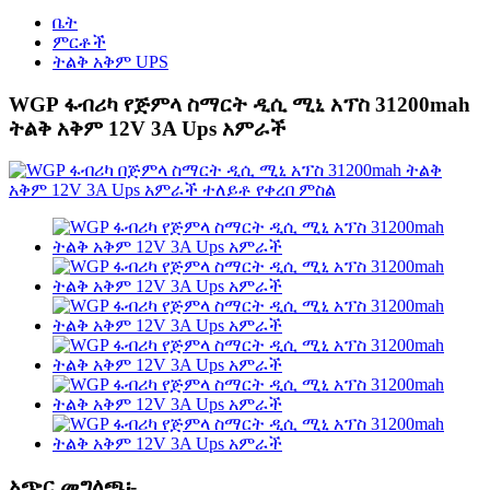
ቤት
ምርቶች
ትልቅ አቅም UPS
WGP ፋብሪካ የጅምላ ስማርት ዲሲ ሚኒ አፕስ 31200mah
ትልቅ አቅም 12V 3A Ups አምራች
አጭር መግለጫ፡-