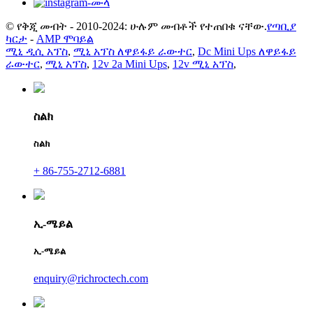
© የቅጂ መብት - 2010-2024: ሁሉም መብቶች የተጠበቁ ናቸው.
የጣቢያ
ካርታ
-
AMP ሞባይል
ሚኒ ዲሲ አፕስ
,
ሚኒ አፕስ ለዋይፋይ ራውተር
,
Dc Mini Ups ለዋይፋይ
ራውተር
,
ሚኒ አፕስ
,
12v 2a Mini Ups
,
12v ሚኒ አፕስ
,
ስልክ
ስልክ
+ 86-755-2712-6881
ኢ-ሜይል
ኢ-ሜይል
enquiry@richroctech.com