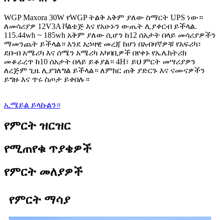
WGP Maxora 30W የWGP ትልቅ አቅም ያለው ስማርት UPS ነው።
ለመሳሪያዎ 12V3A ቮልቴጅ እና የአሁኑን ውጤት ሊያቀርብ ይችላል.
115.44wh ~ 185wh አቅም ያለው ሲሆን ከ12 ሰአታት በላይ መሳሪያዎችን
ማመንጨት ይችላል። እንደ አኃዛዊ መረጃ ከሆነ በአብዛኛዎቹ የአፍሪካ፣
ደቡብ አሜሪካ እና ሰሜን አሜሪካ አካባቢዎች በየቀኑ የኤሌክትሪክ
መቆራረጥ ከ10 ሰአታት በላይ ይቆያል። 4H፣ ይህ ምርት መሣሪያዎን
ለረጅም ጊዜ ሊያገለግል ይችላል። ለምክር ጠቅ ያድርጉ እና ናሙናዎችን
ይግዙ እና ጥሩ ስጦታ ይቀበሉ።
ኢሜይል ይላኩልን።
የምርት ዝርዝር
የሚጠየቁ ጥያቄዎች
የምርት መለያዎች
የምርት ማሳያ