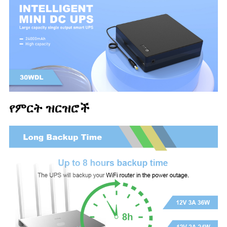
የምርት ዝርዝሮች