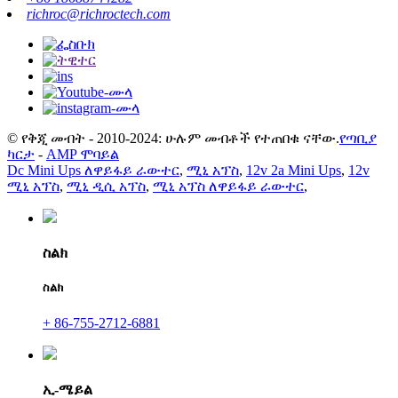
richroc@richroctech.com
© የቅጂ መብት - 2010-2024: ሁሉም መብቶች የተጠበቁ ናቸው.
የጣቢያ
ካርታ
-
AMP ሞባይል
Dc Mini Ups ለዋይፋይ ራውተር
,
ሚኒ አፕስ
,
12v 2a Mini Ups
,
12v
ሚኒ አፕስ
,
ሚኒ ዲሲ አፕስ
,
ሚኒ አፕስ ለዋይፋይ ራውተር
,
ስልክ
ስልክ
+ 86-755-2712-6881
ኢ-ሜይል