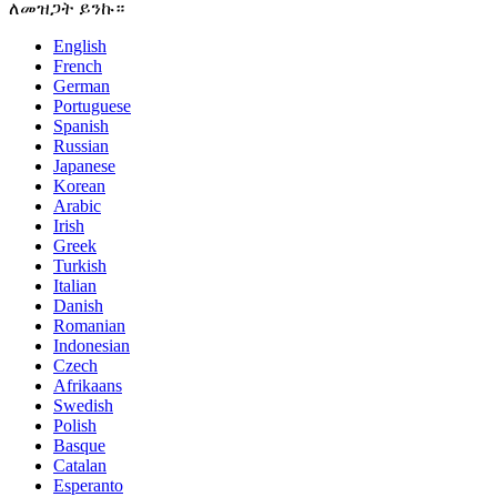
ለመዝጋት ይንኩ።
English
French
German
Portuguese
Spanish
Russian
Japanese
Korean
Arabic
Irish
Greek
Turkish
Italian
Danish
Romanian
Indonesian
Czech
Afrikaans
Swedish
Polish
Basque
Catalan
Esperanto