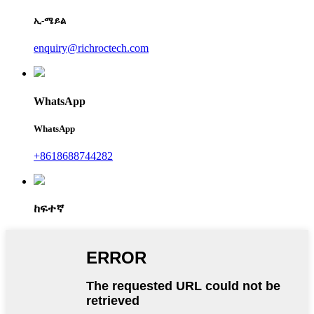
ኢ-ሜይል
enquiry@richroctech.com
WhatsApp
WhatsApp
+8618688744282
ከፍተኛ