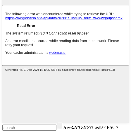
ለመፈለግ አስገባን ወይም ESCን