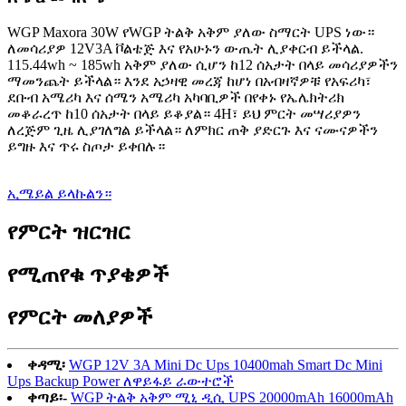
WGP Maxora 30W የWGP ትልቅ አቅም ያለው ስማርት UPS ነው።
ለመሳሪያዎ 12V3A ቮልቴጅ እና የአሁኑን ውጤት ሊያቀርብ ይችላል.
115.44wh ~ 185wh አቅም ያለው ሲሆን ከ12 ሰአታት በላይ መሳሪያዎችን
ማመንጨት ይችላል። እንደ አኃዛዊ መረጃ ከሆነ በአብዛኛዎቹ የአፍሪካ፣
ደቡብ አሜሪካ እና ሰሜን አሜሪካ አካባቢዎች በየቀኑ የኤሌክትሪክ
መቆራረጥ ከ10 ሰአታት በላይ ይቆያል። 4H፣ ይህ ምርት መሣሪያዎን
ለረጅም ጊዜ ሊያገለግል ይችላል። ለምክር ጠቅ ያድርጉ እና ናሙናዎችን
ይግዙ እና ጥሩ ስጦታ ይቀበሉ።
ኢሜይል ይላኩልን።
የምርት ዝርዝር
የሚጠየቁ ጥያቄዎች
የምርት መለያዎች
ቀዳሚ፡
WGP 12V 3A Mini Dc Ups 10400mah Smart Dc Mini
Ups Backup Power ለዋይፋይ ራውተሮች
ቀጣይ፡-
WGP ትልቅ አቅም ሚኒ ዲሲ UPS 20000mAh 16000mAh