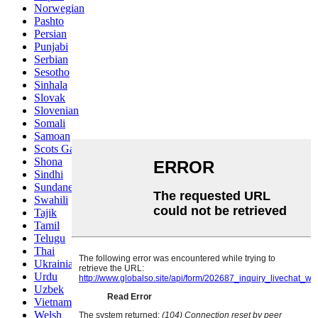
Norwegian
Pashto
Persian
Punjabi
Serbian
Sesotho
Sinhala
Slovak
Slovenian
Somali
Samoan
Scots Gaelic
Shona
Sindhi
Sundanese
Swahili
Tajik
Tamil
Telugu
Thai
Ukrainian
Urdu
Uzbek
Vietnamese
Welsh