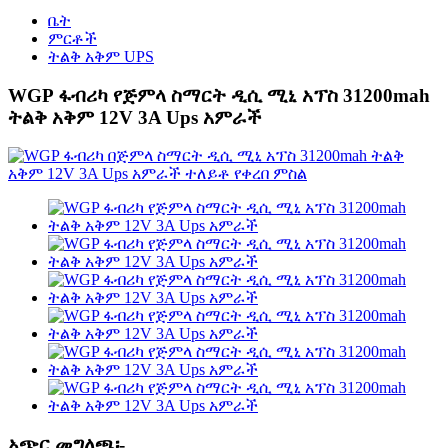
ቤት
ምርቶች
ትልቅ አቅም UPS
WGP ፋብሪካ የጅምላ ስማርት ዲሲ ሚኒ አፕስ 31200mah
ትልቅ አቅም 12V 3A Ups አምራች
አጭር መግለጫ፡-