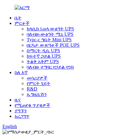
ቤት
ምርቶች
ክላሲክ ነጠላ ውፅዓት UPS
ባለብዙ-ውፅዓት ሚኒ UPS
Typc-c ግቤት Mini UPS
በርካታ ውጽዓቶች POE UPS
ስማርት ዲሲ UPS
ከፍተኛ ኃይል UPS
ትልቅ አቅም UPS
ባለብዙ ተግባር የኃይል ባንክ
ስለ እኛ
መሳሪያዎች
የምርት ሂደት
R&D
ኤግዚቢሽን
ዜና
የሚጠየቁ ጥያቄዎች
ያግኙን
አረጋግጥ
English