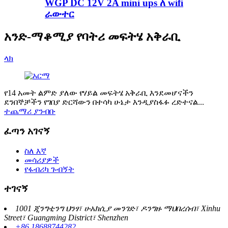
WGP DC 12V 2A mini ups ለ wifi
ራውተር
አንድ-ማቆሚያ የባትሪ መፍትሄ አቅራቢ
ላክ
የ14 አመት ልምድ ያለው የሃይል መፍትሄ አቅራቢ እንደመሆናችን
ደንበኞቻችን የገበያ ድርሻውን በተሳካ ሁኔታ እንዲያስፋፉ ረድተናል...
ተጨማሪ ያንብቡ
ፈጣን አገናኝ
ስለ እኛ
መሳሪያዎች
የፋብሪካ ጉብኝት
ተገናኝ
1001 ጂንግቲንግ ህንፃ፣ ሁአክሲያ መንገድ፣ ዶንግዙ ማህበረሰብ፣ Xinhu
Street፣ Guangming District፣ Shenzhen
+86 18688744282