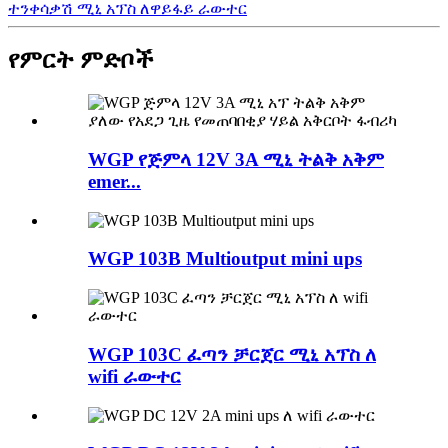
ተንቀሳቃሽ ሚኒ አፕስ ለዋይፋይ ራውተር
የምርት ምድቦች
WGP የጅምላ 12V 3A ሚኒ ትልቅ አቅም
emer...
WGP 103B Multioutput mini ups
WGP 103C ፈጣን ቻርጀር ሚኒ አፕስ ለ
wifi ራውተር